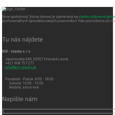
Sme spoločnosť, ktorej činnosť je zameraná na
stavbu nízkoenergeti
profesionálnych špecializovaných pracovníkov Vám pomôžeme pri real
Tu nás nájdete
KM - stavby s.r.o.
Jasenovská 440, 02957 Oravská Lesná
+421 908 757 271
info@km-stavby.sk
Pondelok - Piatok: 8:00 - 18:00
Sobota: 10:00 - 15:00
Nedeľa: zatvorené
Napíšte nám