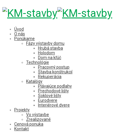
Úvod
O nás
Ponúkame
Fázy výstavby domu
Hrubá stavba
Holodom
Dom na kľúč
Technológie
Pracovný postup
Stavba konštrukcií
Rekuperácia
Katalógy
Plávajúce podlahy
Prechodové lišty
Soklové lišty
Eurodvere
Interiérové dvere
Projekty
Vo výstavbe
Zrealizované
Cenová ponuka
Kontakt