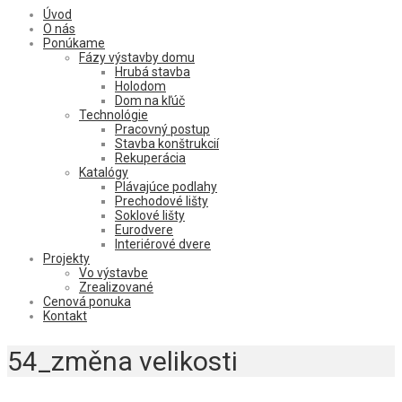
Úvod
O nás
Ponúkame
Fázy výstavby domu
Hrubá stavba
Holodom
Dom na kľúč
Technológie
Pracovný postup
Stavba konštrukcií
Rekuperácia
Katalógy
Plávajúce podlahy
Prechodové lišty
Soklové lišty
Eurodvere
Interiérové dvere
Projekty
Vo výstavbe
Zrealizované
Cenová ponuka
Kontakt
54_změna velikosti