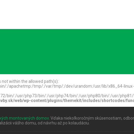
is not within the allowed path(s):
sr/bin/:/apachetmp:/tmp/:/var/tmp/:/dev/urandom:/usr/lib/x86_64-linu
/php72/bin/:/usr/php73/bin/:/usr/php74/bin/:/usr/php80/bin/:/usr/php8
by.sk/web/wp-content/plugins/themekit/includes/shortcodes/fun
ckých montovaných domov
. Vďaka niekoľkoročným skúsenostiam, odbor
izácii vášho domu, od návrhu až po kolaudáciu.