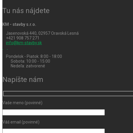
Tu nás nájdete
KM - stavby s.r.o.
Jasenovská 440, 02957 Oravská Lesná
+421 908 757 271
info@km-stavby.sk
Pondelok - Piatok: 8:00 - 18:00
Sobota: 10:00 - 15:00
Nedeľa: zatvorené
Napíšte nám
Vaše meno (povinné)
Váš email (povinné)