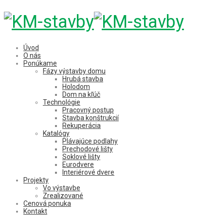
Úvod
O nás
Ponúkame
Fázy výstavby domu
Hrubá stavba
Holodom
Dom na kľúč
Technológie
Pracovný postup
Stavba konštrukcií
Rekuperácia
Katalógy
Plávajúce podlahy
Prechodové lišty
Soklové lišty
Eurodvere
Interiérové dvere
Projekty
Vo výstavbe
Zrealizované
Cenová ponuka
Kontakt