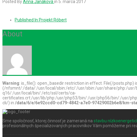
Posted By
Anna Janáková
in
5. marca 2017
Published In
Projekt Róbert
About
Anna Janáková
Warning
: is_file(): open_basedir restriction in effect. File(/posts.php) 
(/nfsmnt/:/data/:/usr/local/sbin:/etc/:/usr/sbin:/usr/share/php:/u
q16/:/usr/local/bin/:/etc/ssl/certs/ca-
certificates.crt:/usr/lib/php:/usr/php53/bin/:/usr/php56/bin/:/usr
cli/) in
/data/6/e/6e92ccd0-cd79-4842-a7e0-97429002b6e8/km-stav
Sme spoločnosť, ktorej činnosť je zameraná na
stavbu nízkoenergeti
profesionálnych špecializovaných pracovníkov Vám pomôžeme pri real