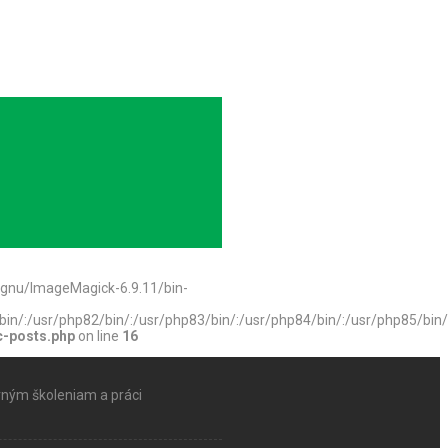
x-gnu/ImageMagick-6.9.11/bin-
1/bin/:/usr/php82/bin/:/usr/php83/bin/:/usr/php84/bin/:/usr/php85/bi
c-posts.php
on line
16
ným školeniam a práci