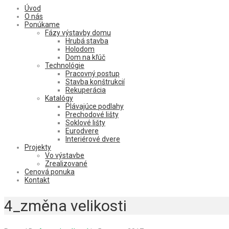
Úvod
O nás
Ponúkame
Fázy výstavby domu
Hrubá stavba
Holodom
Dom na kľúč
Technológie
Pracovný postup
Stavba konštrukcií
Rekuperácia
Katalógy
Plávajúce podlahy
Prechodové lišty
Soklové lišty
Eurodvere
Interiérové dvere
Projekty
Vo výstavbe
Zrealizované
Cenová ponuka
Kontakt
4_změna velikosti