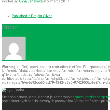
Posted By
Anna Janáková
in
5. marca 2017
Published In
Projekt Oliver
About
Anna Janáková
Warning
: is_file(): open_basedir restriction in effect. File(/posts.php) 
(/nfsmnt/:/data/:/usr/local/sbin:/etc/:/usr/sbin:/usr/share/php:/u
q16/:/usr/local/bin/:/etc/ssl/certs/ca-
certificates.crt:/usr/lib/php:/usr/php53/bin/:/usr/php56/bin/:/usr
cli/) in
/data/6/e/6e92ccd0-cd79-4842-a7e0-97429002b6e8/km-stav
Sme spoločnosť, ktorej činnosť je zameraná na
stavbu nízkoenergeti
profesionálnych špecializovaných pracovníkov Vám pomôžeme pri real