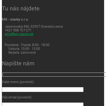
Tu nás nájdete
KM - stavby s.r.o.
Jasenovská 440, 02957 Oravská Lesná
+421 908 757 271
info@km-stavby.sk
Pondelok - Piatok: 8:00 - 18:00
Sobota: 10:00 - 15:00
Nedeľa: zatvorené
Napíšte nám
Vaše meno (povinné)
Váš email (povinné)