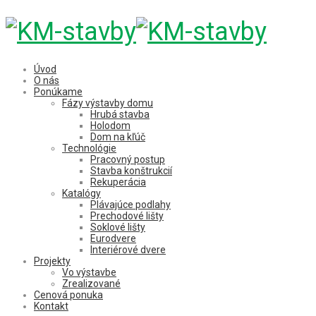
Úvod
O nás
Ponúkame
Fázy výstavby domu
Hrubá stavba
Holodom
Dom na kľúč
Technológie
Pracovný postup
Stavba konštrukcií
Rekuperácia
Katalógy
Plávajúce podlahy
Prechodové lišty
Soklové lišty
Eurodvere
Interiérové dvere
Projekty
Vo výstavbe
Zrealizované
Cenová ponuka
Kontakt