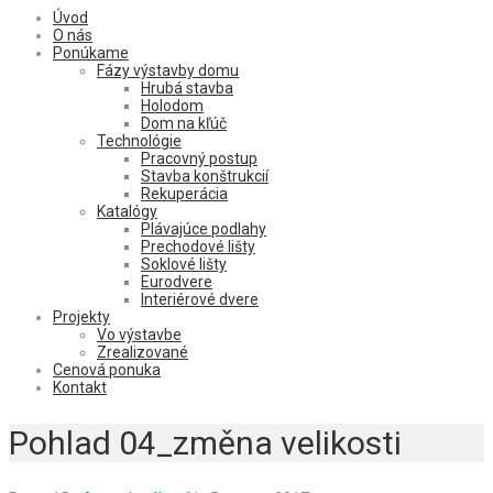
Úvod
O nás
Ponúkame
Fázy výstavby domu
Hrubá stavba
Holodom
Dom na kľúč
Technológie
Pracovný postup
Stavba konštrukcií
Rekuperácia
Katalógy
Plávajúce podlahy
Prechodové lišty
Soklové lišty
Eurodvere
Interiérové dvere
Projekty
Vo výstavbe
Zrealizované
Cenová ponuka
Kontakt
Pohlad 04_změna velikosti