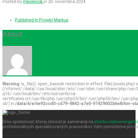
Posted By
mkolencik
in
20. novembra 2024
Published In
Projekt Markus
About
mkolencik
Warning
: is_file(): open_basedir restriction in effect. File(/posts.php) 
(/nfsmnt/:/data/:/usr/local/sbin:/etc/:/usr/sbin:/usr/share/php:/u
q16/:/usr/local/bin/:/etc/ssl/certs/ca-
certificates.crt:/usr/lib/php:/usr/php53/bin/:/usr/php56/bin/:/usr
cli/) in
/data/6/e/6e92ccd0-cd79-4842-a7e0-97429002b6e8/km-stav
Sme spoločnosť, ktorej činnosť je zameraná na
stavbu nízkoenergeti
profesionálnych špecializovaných pracovníkov Vám pomôžeme pri real