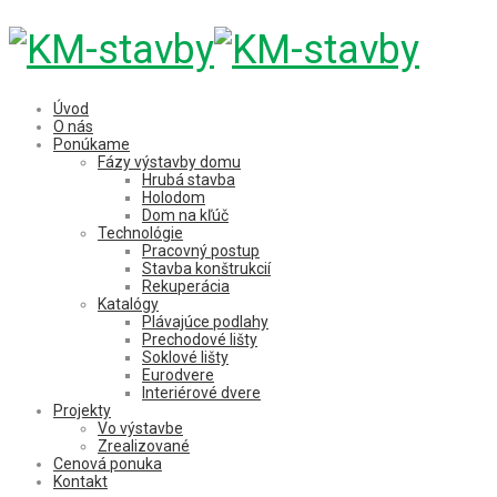
Úvod
O nás
Ponúkame
Fázy výstavby domu
Hrubá stavba
Holodom
Dom na kľúč
Technológie
Pracovný postup
Stavba konštrukcií
Rekuperácia
Katalógy
Plávajúce podlahy
Prechodové lišty
Soklové lišty
Eurodvere
Interiérové dvere
Projekty
Vo výstavbe
Zrealizované
Cenová ponuka
Kontakt