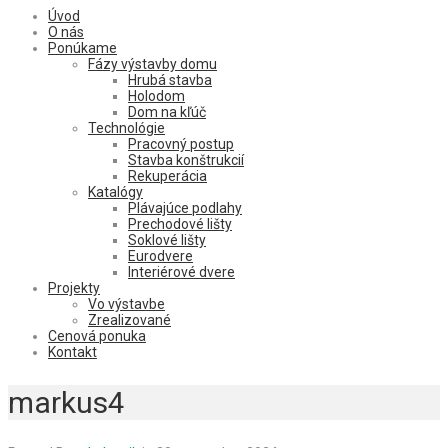
Úvod
O nás
Ponúkame
Fázy výstavby domu
Hrubá stavba
Holodom
Dom na kľúč
Technológie
Pracovný postup
Stavba konštrukcií
Rekuperácia
Katalógy
Plávajúce podlahy
Prechodové lišty
Soklové lišty
Eurodvere
Interiérové dvere
Projekty
Vo výstavbe
Zrealizované
Cenová ponuka
Kontakt
markus4