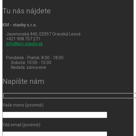
Tu nás nájdete
KM - stavby s.r.o.
Jasenovská 440, 02957 Oravská Lesná
+421 908 757 271
info@km-stavby.sk
Pondelok - Piatok: 8:00 - 18:00
Sobota: 10:00 - 15:00
Nedeľa: zatvorené
Napíšte nám
Vaše meno (povinné)
Váš email (povinné)