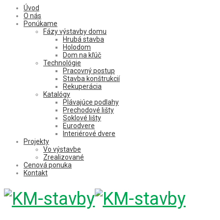
Úvod
O nás
Ponúkame
Fázy výstavby domu
Hrubá stavba
Holodom
Dom na kľúč
Technológie
Pracovný postup
Stavba konštrukcií
Rekuperácia
Katalógy
Plávajúce podlahy
Prechodové lišty
Soklové lišty
Eurodvere
Interiérové dvere
Projekty
Vo výstavbe
Zrealizované
Cenová ponuka
Kontakt