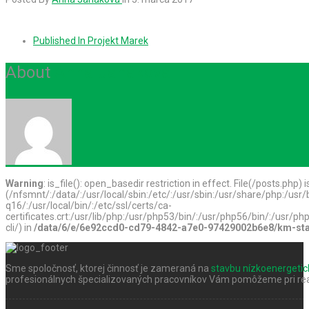
Published In
Projekt Marek
About
Anna Janáková
Warning
: is_file(): open_basedir restriction in effect. File(/posts.php) 
(/nfsmnt/:/data/:/usr/local/sbin:/etc/:/usr/sbin:/usr/share/php:/u
q16/:/usr/local/bin/:/etc/ssl/certs/ca-
certificates.crt:/usr/lib/php:/usr/php53/bin/:/usr/php56/bin/:/usr
cli/) in
/data/6/e/6e92ccd0-cd79-4842-a7e0-97429002b6e8/km-stav
Sme spoločnosť, ktorej činnosť je zameraná na
stavbu nízkoenergeti
profesionálnych špecializovaných pracovníkov Vám pomôžeme pri real