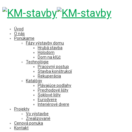
Úvod
O nás
Ponúkame
Fázy výstavby domu
Hrubá stavba
Holodom
Dom na kľúč
Technológie
Pracovný postup
Stavba konštrukcií
Rekuperácia
Katalógy
Plávajúce podlahy
Prechodové lišty
Soklové lišty
Eurodvere
Interiérové dvere
Projekty
Vo výstavbe
Zrealizované
Cenová ponuka
Kontakt