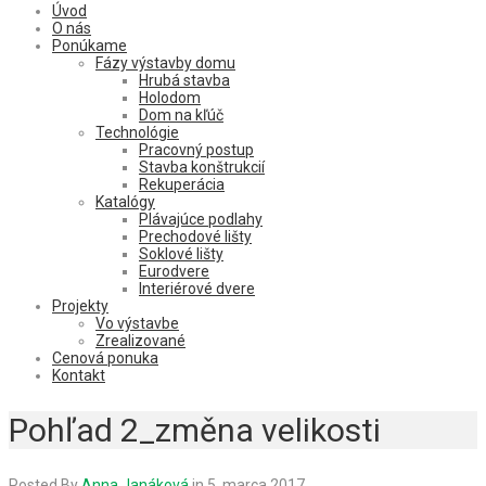
Úvod
O nás
Ponúkame
Fázy výstavby domu
Hrubá stavba
Holodom
Dom na kľúč
Technológie
Pracovný postup
Stavba konštrukcií
Rekuperácia
Katalógy
Plávajúce podlahy
Prechodové lišty
Soklové lišty
Eurodvere
Interiérové dvere
Projekty
Vo výstavbe
Zrealizované
Cenová ponuka
Kontakt
Pohľad 2_změna velikosti
Posted By
Anna Janáková
in
5. marca 2017