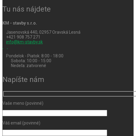
Tu nás nájdete
KM - stavby s.r.o.
Jasenovská 440, 02957 Oravská Lesná
+421 908 757 271
info@km-stavby.sk
Pondelok - Piatok: 8:00 - 18:00
Sobota: 10:00 - 15:00
Nedeľa: zatvorené
Napíšte nám
Vaše meno (povinné)
Váš email (povinné)