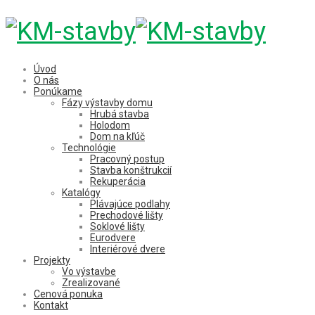
Úvod
O nás
Ponúkame
Fázy výstavby domu
Hrubá stavba
Holodom
Dom na kľúč
Technológie
Pracovný postup
Stavba konštrukcií
Rekuperácia
Katalógy
Plávajúce podlahy
Prechodové lišty
Soklové lišty
Eurodvere
Interiérové dvere
Projekty
Vo výstavbe
Zrealizované
Cenová ponuka
Kontakt