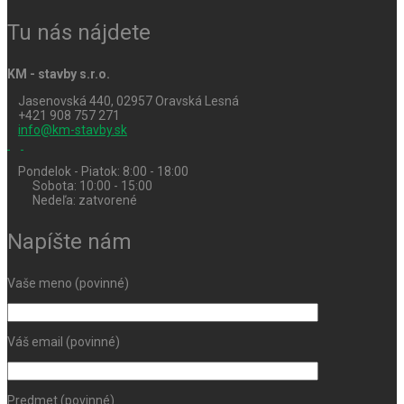
Tu nás nájdete
KM - stavby s.r.o.
Jasenovská 440, 02957 Oravská Lesná
+421 908 757 271
info@km-stavby.sk
Pondelok - Piatok: 8:00 - 18:00
Sobota: 10:00 - 15:00
Nedeľa: zatvorené
Napíšte nám
Vaše meno (povinné)
Váš email (povinné)
Predmet (povinné)