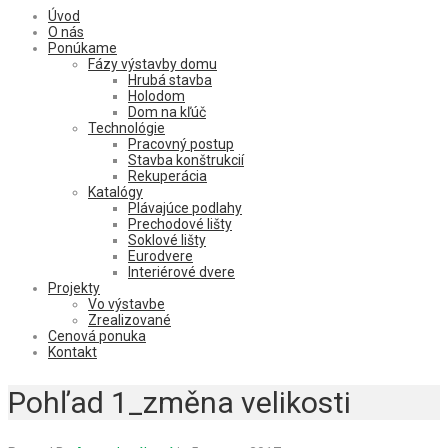
Úvod
O nás
Ponúkame
Fázy výstavby domu
Hrubá stavba
Holodom
Dom na kľúč
Technológie
Pracovný postup
Stavba konštrukcií
Rekuperácia
Katalógy
Plávajúce podlahy
Prechodové lišty
Soklové lišty
Eurodvere
Interiérové dvere
Projekty
Vo výstavbe
Zrealizované
Cenová ponuka
Kontakt
Pohľad 1_změna velikosti