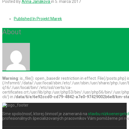
Posted By
Anna Janáková
in
5. marca 2017
Published In
Projekt Marek
About
Anna Janáková
Warning
: is_file(): open_basedir restriction in effect. File(/posts.php) 
(/nfsmnt/:/data/:/usr/local/sbin:/etc/:/usr/sbin:/usr/share/php:/u
q16/:/usr/local/bin/:/etc/ssl/certs/ca-
certificates.crt:/usr/lib/php:/usr/php53/bin/:/usr/php56/bin/:/usr
cli/) in
/data/6/e/6e92ccd0-cd79-4842-a7e0-97429002b6e8/km-stav
Sme spoločnosť, ktorej činnosť je zameraná na
stavbu nízkoenergeti
profesionálnych špecializovaných pracovníkov Vám pomôžeme pri real