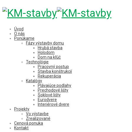
Úvod
O nás
Ponúkame
Fázy výstavby domu
Hrubá stavba
Holodom
Dom na kľúč
Technológie
Pracovný postup
Stavba konštrukcií
Rekuperácia
Katalógy
Plávajúce podlahy
Prechodové lišty
Soklové lišty
Eurodvere
Interiérové dvere
Projekty
Vo výstavbe
Zrealizované
Cenová ponuka
Kontakt