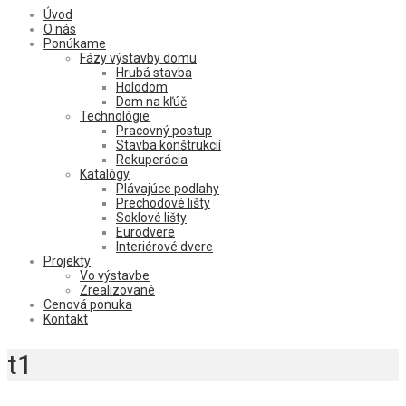
Úvod
O nás
Ponúkame
Fázy výstavby domu
Hrubá stavba
Holodom
Dom na kľúč
Technológie
Pracovný postup
Stavba konštrukcií
Rekuperácia
Katalógy
Plávajúce podlahy
Prechodové lišty
Soklové lišty
Eurodvere
Interiérové dvere
Projekty
Vo výstavbe
Zrealizované
Cenová ponuka
Kontakt
t1