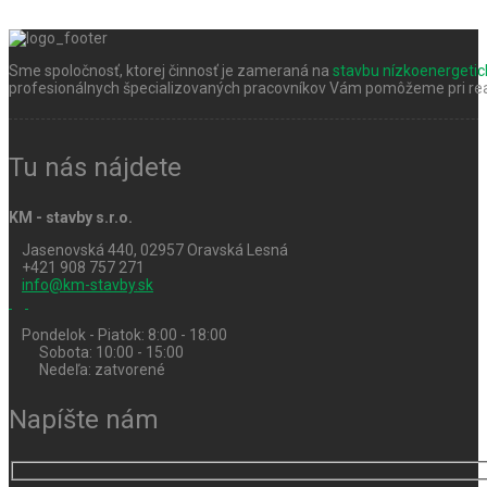
Sme spoločnosť, ktorej činnosť je zameraná na
stavbu nízkoenergeti
profesionálnych špecializovaných pracovníkov Vám pomôžeme pri real
Tu nás nájdete
KM - stavby s.r.o.
Jasenovská 440, 02957 Oravská Lesná
+421 908 757 271
info@km-stavby.sk
Pondelok - Piatok: 8:00 - 18:00
Sobota: 10:00 - 15:00
Nedeľa: zatvorené
Napíšte nám