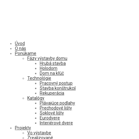
Úvod
O nás
Ponúkame
Fázy výstavby domu
Hrubá stavba
Holodom
Dom na kľúč
Technológie
Pracovný postup
Stavba konštrukcií
Rekuperácia
Katalógy
Plávajúce podlahy
Prechodové lišty
Soklové lišty
Eurodvere
Interiérové dvere
Projekty
Vo výstavbe
Zrealizované