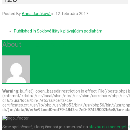
Posted By
Anna Janáková
in
12. februára 2017
Published In
Soklové lišty k plávajúcim podlahám
About
Anna Janáková
Warning
: is_file(): open_basedir restriction in effect. File(/posts.php) 
(/nfsmnt/:/data/:/usr/local/sbin:/etc/:/usr/sbin:/usr/share/php:/u
q16/:/usr/local/bin/:/etc/ssl/certs/ca-
certificates.crt:/usr/lib/php:/usr/php53/bin/:/usr/php56/bin/:/usr
cli/) in
/data/6/e/6e92ccd0-cd79-4842-a7e0-97429002b6e8/km-stav
Sme spoločnosť, ktorej činnosť je zameraná na
stavbu nízkoenergeti