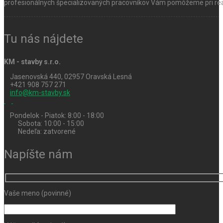
profesionálnych špecializovaných pracovníkov Vám pomôžeme pri real
Tu nás nájdete
KM - stavby s.r.o.
Jasenovská 440, 02957 Oravská Lesná
+421 908 757 271
info@km-stavby.sk
Pondelok - Piatok: 8:00 - 18:00
Sobota: 10:00 - 15:00
Nedeľa: zatvorené
Napíšte nám
Vaše meno (povinné)