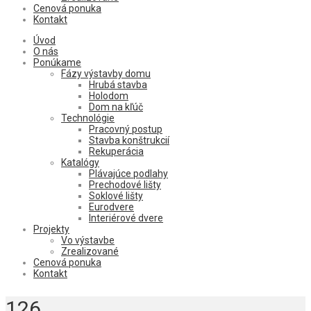
Cenová ponuka
Kontakt
Úvod
O nás
Ponúkame
Fázy výstavby domu
Hrubá stavba
Holodom
Dom na kľúč
Technológie
Pracovný postup
Stavba konštrukcií
Rekuperácia
Katalógy
Plávajúce podlahy
Prechodové lišty
Soklové lišty
Eurodvere
Interiérové dvere
Projekty
Vo výstavbe
Zrealizované
Cenová ponuka
Kontakt
126