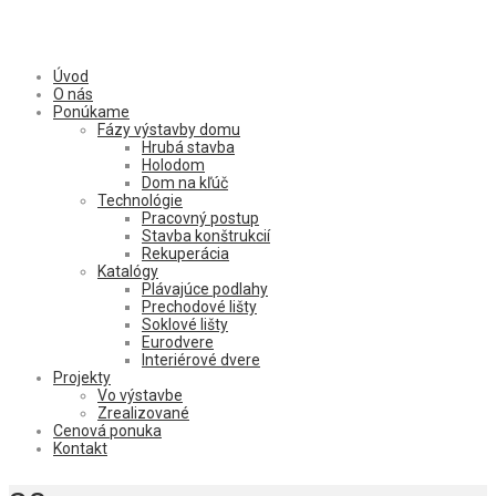
Úvod
O nás
Ponúkame
Fázy výstavby domu
Hrubá stavba
Holodom
Dom na kľúč
Technológie
Pracovný postup
Stavba konštrukcií
Rekuperácia
Katalógy
Plávajúce podlahy
Prechodové lišty
Soklové lišty
Eurodvere
Interiérové dvere
Projekty
Vo výstavbe
Zrealizované
Cenová ponuka
Kontakt