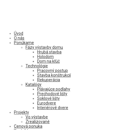
Úvod
O nás
Ponúkame
Fázy výstavby domu
Hrubá stavba
Holodom
Dom na kľúč
Technológie
Pracovný postup
Stavba konštrukcií
Rekuperácia
Katalógy
Plávajúce podlahy
Prechodové lišty
Soklové lišty
Eurodvere
Interiérové dvere
Projekty
Vo výstavbe
Zrealizované
Cenová ponuka