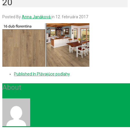
20
Posted By
Anna Janáková
in
12. februára 2017
Published In
Plávajúce podlahy
About
Anna Janáková