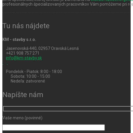
profesionálnych špecializovaných pracovníkov Vám pomôžeme pri real
Tu nás nájdete
KM - stavby s.r.o.
Jasenovská 440, 02957 Oravská Lesná
+421 908 757 271
info@km-stavby.sk
Pondelok - Piatok: 8:00 - 18:00
Sobota: 10:00 - 15:00
Nedeľa: zatvorené
Napíšte nám
Vaše meno (povinné)