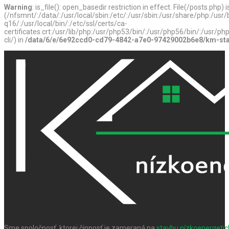
Warning
: is_file(): open_basedir restriction in effect. File(/posts.php) 
(/nfsmnt/:/data/:/usr/local/sbin:/etc/:/usr/sbin:/usr/share/php:/u
q16/:/usr/local/bin/:/etc/ssl/certs/ca-
certificates.crt:/usr/lib/php:/usr/php53/bin/:/usr/php56/bin/:/usr
cli/) in
/data/6/e/6e92ccd0-cd79-4842-a7e0-97429002b6e8/km-stav
Sme spoločnosť, ktorej činnosť je zameraná na
stavbu nízkoenergeti