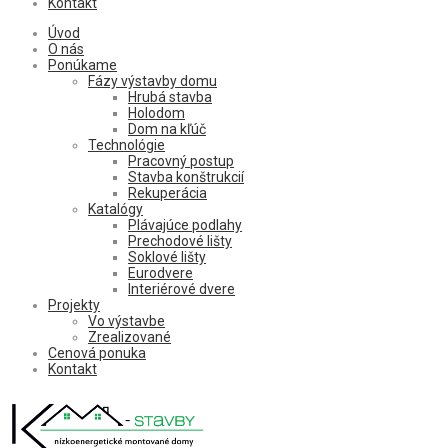
Kontakt
Úvod
O nás
Ponúkame
Fázy výstavby domu
Hrubá stavba
Holodom
Dom na kľúč
Technológie
Pracovný postup
Stavba konštrukcií
Rekuperácia
Katalógy
Plávajúce podlahy
Prechodové lišty
Soklové lišty
Eurodvere
Interiérové dvere
Projekty
Vo výstavbe
Zrealizované
Cenová ponuka
Kontakt