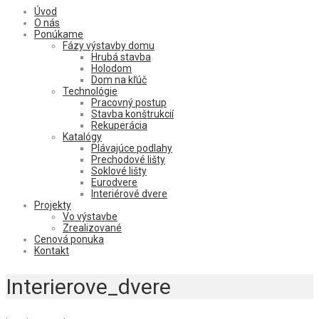
Úvod
O nás
Ponúkame
Fázy výstavby domu
Hrubá stavba
Holodom
Dom na kľúč
Technológie
Pracovný postup
Stavba konštrukcií
Rekuperácia
Katalógy
Plávajúce podlahy
Prechodové lišty
Soklové lišty
Eurodvere
Interiérové dvere
Projekty
Vo výstavbe
Zrealizované
Cenová ponuka
Kontakt
Interierove_dvere