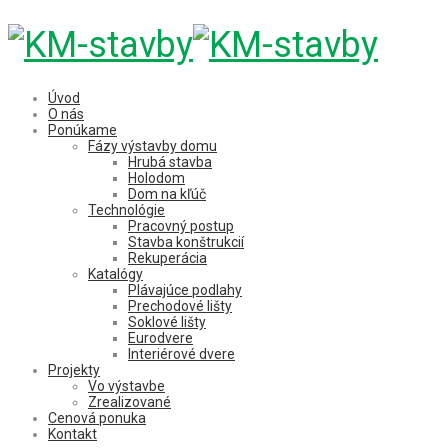
Úvod
O nás
Ponúkame
Fázy výstavby domu
Hrubá stavba
Holodom
Dom na kľúč
Technológie
Pracovný postup
Stavba konštrukcií
Rekuperácia
Katalógy
Plávajúce podlahy
Prechodové lišty
Soklové lišty
Eurodvere
Interiérové dvere
Projekty
Vo výstavbe
Zrealizované
Cenová ponuka
Kontakt