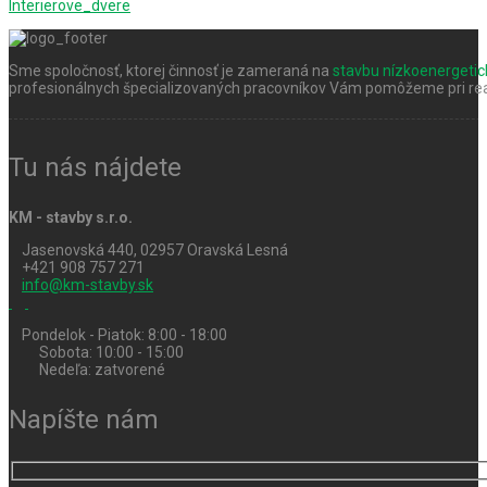
Interierove_dvere
Sme spoločnosť, ktorej činnosť je zameraná na
stavbu nízkoenergeti
profesionálnych špecializovaných pracovníkov Vám pomôžeme pri real
Tu nás nájdete
KM - stavby s.r.o.
Jasenovská 440, 02957 Oravská Lesná
+421 908 757 271
info@km-stavby.sk
Pondelok - Piatok: 8:00 - 18:00
Sobota: 10:00 - 15:00
Nedeľa: zatvorené
Napíšte nám