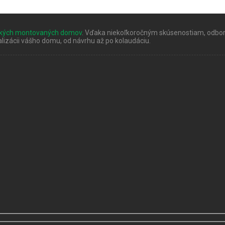
ckých montovaných domov
. Vďaka niekoľkoročným skúsenostiam, odbor
izácii vášho domu, od návrhu až po kolaudáciu.