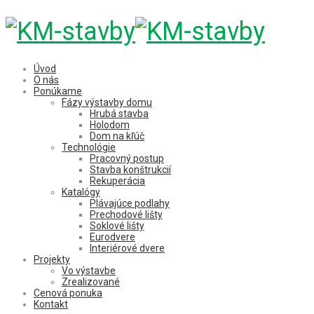
Úvod
O nás
Ponúkame
Fázy výstavby domu
Hrubá stavba
Holodom
Dom na kľúč
Technológie
Pracovný postup
Stavba konštrukcií
Rekuperácia
Katalógy
Plávajúce podlahy
Prechodové lišty
Soklové lišty
Eurodvere
Interiérové dvere
Projekty
Vo výstavbe
Zrealizované
Cenová ponuka
Kontakt