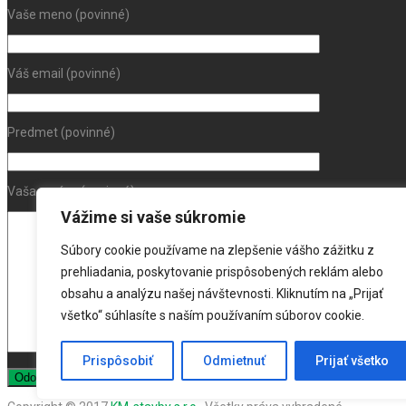
Vaše meno (povinné)
Váš email (povinné)
Predmet (povinné)
Vaša správa (povinné)
Vážime si vaše súkromie
Súbory cookie používame na zlepšenie vášho zážitku z
prehliadania, poskytovanie prispôsobených reklám alebo
obsahu a analýzu našej návštevnosti. Kliknutím na „Prijať
všetko“ súhlasíte s naším používaním súborov cookie.
Prispôsobiť
Odmietnuť
Prijať všetko