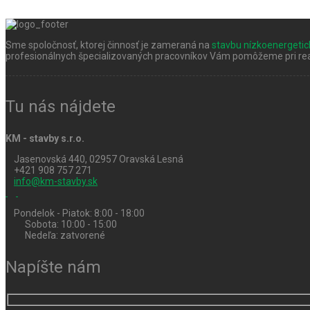
Sme spoločnosť, ktorej činnosť je zameraná na
stavbu nízkoenergeti
profesionálnych špecializovaných pracovníkov Vám pomôžeme pri real
Tu nás nájdete
KM - stavby s.r.o.
Jasenovská 440, 02957 Oravská Lesná
+421 908 757 271
info@km-stavby.sk
Pondelok - Piatok: 8:00 - 18:00
Sobota: 10:00 - 15:00
Nedeľa: zatvorené
Napíšte nám