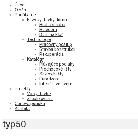
Úvod
O nás
Ponúkame
Fázy výstavby domu
Hrubá stavba
Holodom
Dom na kľúč
Technológie
Pracovný postup
Stavba konštrukcií
Rekuperácia
Katalógy
Plávajúce podlahy
Prechodové lišty
Soklové lišty
Eurodvere
Interiérové dvere
Projekty
Vo výstavbe
Zrealizované
Cenová ponuka
Kontakt
typ50