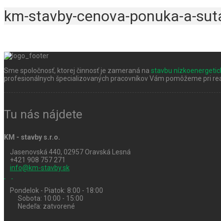
km-stavby-cenova-ponuka-a-sut
Sme spoločnosť, ktorej činnosť je zameraná na
stavbu nízkoenergeti
profesionálnych špecializovaných pracovníkov Vám pomôžeme pri real
Tu nás nájdete
KM - stavby s.r.o.
Jasenovská 440, 02957 Oravská Lesná
+421 908 757 271
info@km-stavby.sk
Pondelok - Piatok: 8:00 - 18:00
Sobota: 10:00 - 15:00
Nedeľa: zatvorené