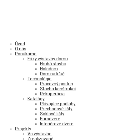
Úvod
O nás
Ponúkame
Fázy výstavby domu
Hrubá stavba
Holodom
Dom na kľúč
Technológie
Pracovný postup
Stavba konštrukcií
Rekuperácia
Katalógy
Plávajúce podlahy
Prechodové lišty
Soklové lišty
Eurodvere
Interiérové dvere
Projekty
Vo výstavbe
Zrealizované