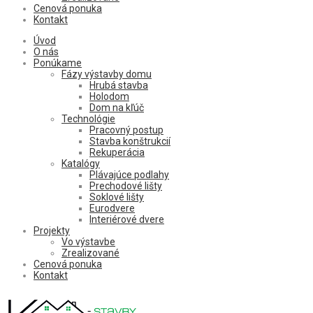
Cenová ponuka
Kontakt
Úvod
O nás
Ponúkame
Fázy výstavby domu
Hrubá stavba
Holodom
Dom na kľúč
Technológie
Pracovný postup
Stavba konštrukcií
Rekuperácia
Katalógy
Plávajúce podlahy
Prechodové lišty
Soklové lišty
Eurodvere
Interiérové dvere
Projekty
Vo výstavbe
Zrealizované
Cenová ponuka
Kontakt