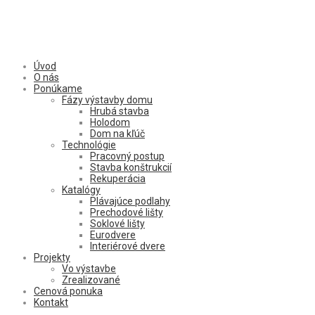
Úvod
O nás
Ponúkame
Fázy výstavby domu
Hrubá stavba
Holodom
Dom na kľúč
Technológie
Pracovný postup
Stavba konštrukcií
Rekuperácia
Katalógy
Plávajúce podlahy
Prechodové lišty
Soklové lišty
Eurodvere
Interiérové dvere
Projekty
Vo výstavbe
Zrealizované
Cenová ponuka
Kontakt