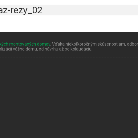
az-rezy_02
ckých montovaných domov
. Vďaka niekoľkoročným skúsenostiam, odbor
izácii vášho domu, od návrhu až po kolaudáciu.